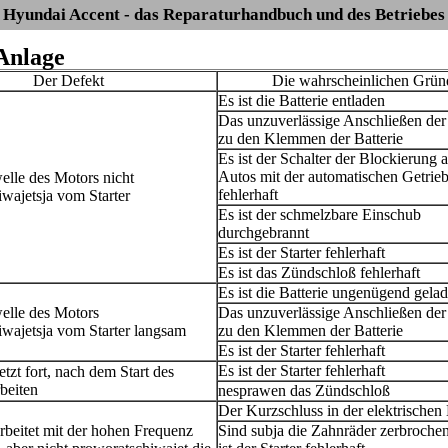
Hyundai Accent - das Reparaturhandbuch und des Betriebes
 Anlage
Der Defekt
Die wahrscheinlichen Grün
Es ist die Batterie entladen
Das unzuverlässige Anschließen der
zu den Klemmen der Batterie
Es ist der Schalter der Blockierung 
Autos mit der automatischen Getrie
elle des Motors nicht
fehlerhaft
wajetsja vom Starter
Es ist der schmelzbare Einschub
durchgebrannt
Es ist der Starter fehlerhaft
Es ist das Zündschloß fehlerhaft
Es ist die Batterie ungenügend gela
elle des Motors
Das unzuverlässige Anschließen der
wajetsja vom Starter langsam
zu den Klemmen der Batterie
Es ist der Starter fehlerhaft
Es ist der Starter fehlerhaft
etzt fort, nach dem Start des
beiten
nesprawen das Zündschloß
Der Kurzschluss in der elektrischen
arbeitet mit der hohen Frequenz
Sind subja die Zahnräder zerbrochen