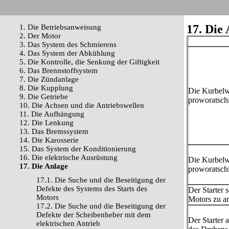
17. Die
1. Die Betriebsanweisung
2. Der Motor
3. Das System des Schmierens
4. Das System der Abkühlung
5. Die Kontrolle, die Senkung der Giftigkeit
6. Das Brennstoffsystem
7. Die Zündanlage
8. Die Kupplung
Die Kurbelw
9. Die Getriebe
proworatschi
10. Die Achsen und die Antriebswellen
11. Die Aufhängung
12. Die Lenkung
13. Das Bremssystem
14. Die Karosserie
15. Das System der Konditionierung
16. Die elektrische Ausrüstung
Die Kurbelw
17. Die Anlage
proworatschi
17.1. Die Suche und die Beseitigung der
Defekte des Systems des Starts des
Der Starter s
Motors
Motors zu ar
17.2. Die Suche und die Beseitigung der
Defekte der Scheibenheber mit dem
Der Starter 
elektrischen Antrieb