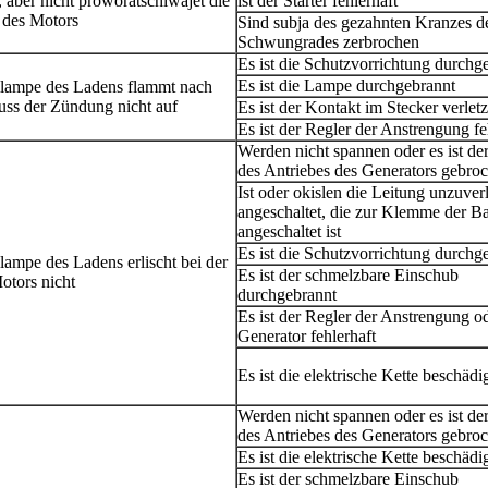
 aber nicht proworatschiwajet die
ist der Starter fehlerhaft
 des Motors
Sind subja des gezahnten Kranzes d
Schwungrades zerbrochen
Es ist die Schutzvorrichtung durchg
Es ist die Lampe durchgebrannt
llampe des Ladens flammt nach
uss der Zündung nicht auf
Es ist der Kontakt im Stecker verletz
Es ist der Regler der Anstrengung fe
Werden nicht spannen oder es ist d
des Antriebes des Generators gebro
Ist oder okislen die Leitung unzuver
angeschaltet, die zur Klemme der Ba
angeschaltet ist
Es ist die Schutzvorrichtung durchg
lampe des Ladens erlischt bei der
Es ist der schmelzbare Einschub
otors nicht
durchgebrannt
Es ist der Regler der Anstrengung o
Generator fehlerhaft
Es ist die elektrische Kette beschädi
Werden nicht spannen oder es ist d
des Antriebes des Generators gebro
Es ist die elektrische Kette beschädi
Es ist der schmelzbare Einschub