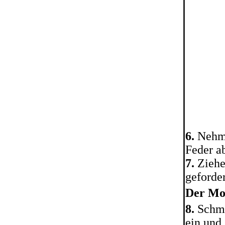
6.
Nehme
Feder a
7.
Ziehe
geforde
Der Mo
8.
Schmi
ein und 