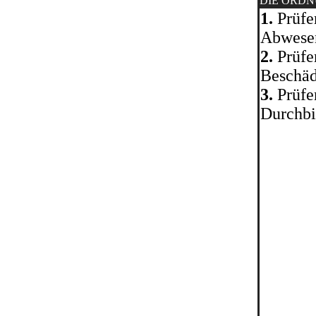
DIE ORD
1.
Prüfen
Abwesen
2.
Prüfe
Beschäd
3.
Prüfen
Durchbie