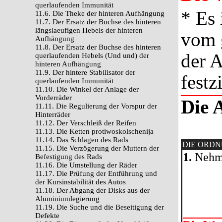
querlaufenden Immunität
* Es 
11.6. Die Theke der hinteren Aufhängung
11.7. Der Ersatz der Buchse des hinteren
längslaeufigen Hebels der hinteren
vom 
Aufhängung
11.8. Der Ersatz der Buchse des hinteren
der A
querlaufenden Hebels (Und und) der
hinteren Aufhängung
11.9. Der hintere Stabilisator der
festz
querlaufenden Immunität
11.10. Die Winkel der Anlage der
Vorderräder
Die 
11.11. Die Regulierung der Vorspur der
Hinterräder
11.12. Der Verschleiß der Reifen
11.13. Die Ketten protiwoskolschenija
11.14. Das Schlagen des Rads
DIE ORD
11.15. Die Verzögerung der Muttern der
1.
Nehme
Befestigung des Rads
11.16. Die Umstellung der Räder
11.17. Die Prüfung der Entführung und
der Kursinstabilität des Autos
11.18. Der Abgang der Disks aus der
Aluminiumlegierung
11.19. Die Suche und die Beseitigung der
Defekte