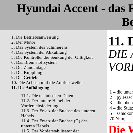
Hyundai Accent - das
Be
11. 
1. Die Betriebsanweisung
2. Der Motor
3. Das System des Schmierens
DIE
4. Das System der Abkühlung
5. Die Kontrolle, die Senkung der Giftigkeit
6. Das Brennstoffsystem
VOR
7. Die Zündanlage
8. Die Kupplung
9. Die Getriebe
10. Die Achsen und die Antriebswellen
11. Die Aufhängung
1 – die unte
11.1. Die technischen Daten
2 – pylesasc
11.2. Der untere Hebel der
3 – die ober
Vorderachsfederung
4 – die Stüt
11.3. Der Ersatz der Buchse des unteren
5 – samokont
Hebels
70 N·m;
11.4. Der Ersatz der Buchse (G) des
Die 
unteren Hebels
11.5. Der Vorderstabilisator der