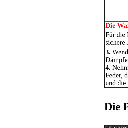
Die Wa
Für die
sichere 
3.
Wende
Dämpfer
4.
Nehmen
Feder, d
und die 
Die 